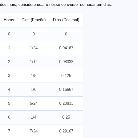
decimais, considere usar o nosso conversor de horas em dias.
Horas
Dias (Fração)
Dias (Decimal)
0
0
0
1
1/24
0,04167
2
1/12
0,08333
3
1/8
0,125
4
1/6
0,16667
5
5/24
0,20833
6
1/4
0,25
7
7/24
0,29167