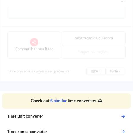
Recarregar calculadora
Compartilhar resultado
Limpar alterações
Você conseguiu resolver o seu problema?
Sim
Não
Check out
6
similar
time converters 🕰️
Time unit converter
Time zones converter