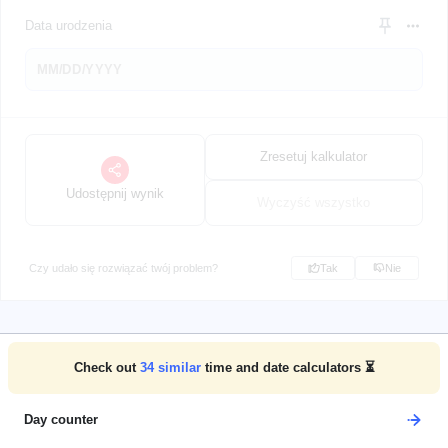
Data urodzenia
Zresetuj kalkulator
Udostępnij wynik
Wyczyść wszystko
Czy udało się rozwiązać twój problem?
Tak
Nie
Check out
34
similar
time and date calculators ⏳
Day counter