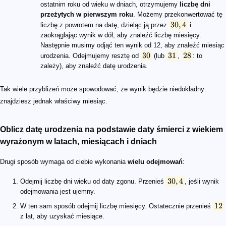
ostatnim roku od wieku w dniach, otrzymujemy
liczbę dni
przeżytych w pierwszym roku
. Możemy przekonwertować tę
30
,
4
liczbę z powrotem na datę, dzieląc ją przez
i
zaokrąglając wynik w dół, aby znaleźć liczbę miesięcy.
Następnie musimy odjąć ten wynik od 12, aby znaleźć miesiąc
30
31
28
urodzenia. Odejmujemy resztę od
(lub
,
: to
zależy), aby znaleźć datę urodzenia.
Tak wiele przybliżeń może spowodować, że wynik będzie niedokładny:
znajdziesz jednak właściwy miesiąc.
Oblicz datę urodzenia na podstawie daty śmierci z wiekiem
wyrażonym w latach, miesiącach i dniach
Drugi sposób wymaga od ciebie wykonania
wielu odejmowań
:
30
,
4
Odejmij liczbę dni wieku od daty zgonu. Przenieś
, jeśli wynik
odejmowania jest ujemny.
12
W ten sam sposób odejmij liczbę miesięcy. Ostatecznie przenieś
z lat, aby uzyskać miesiące.