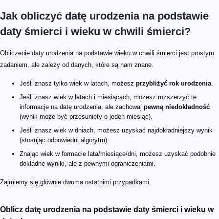
Jak obliczyć datę urodzenia na podstawie
daty śmierci i wieku w chwili śmierci?
30,4
365,25
30,4
30
31
28
30,4
12
Obliczenie daty urodzenia na podstawie wieku w chwili śmierci jest prostym
zadaniem, ale zależy od danych, które są nam znane.
Jeśli znasz tylko wiek w latach, możesz
przybliżyć rok urodzenia
.
Jeśli znasz wiek w latach i miesiącach, możesz rozszerzyć te
informacje na datę urodzenia, ale zachowaj
pewną niedokładność
(wynik może być przesunięty o jeden miesiąc).
Jeśli znasz wiek w dniach, możesz uzyskać najdokładniejszy wynik
(stosując odpowiedni algorytm).
Znając wiek w formacie lata/miesiące/dni, możesz uzyskać podobnie
dokładne wyniki, ale z pewnymi ograniczeniami.
Zajmiemy się głównie dwoma ostatnimi przypadkami.
Oblicz datę urodzenia na podstawie daty śmierci i wieku w