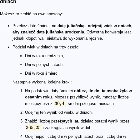
dniach
Możesz to zrobić na dwa sposoby:
Przelicz datę śmierci na
datę juliańską
i
odejmij wiek w dniach,
aby znaleźć datę juliańską urodzenia
. Odwrotna konwersja jest
jednak kłopotliwa i niełatwa do wykonania ręcznie.
Podziel wiek w dniach na trzy części:
Dni w roku urodzenia;
Dni w pełnych latach;
Dni w roku śmierci.
Następnie wykonaj kolejne kroki:
Na podstawie daty śmierci
oblicz, ile dni ta osoba żyła w
ostatnim roku
. Możesz przybliżyć wynik, mnożąc liczbę
30
,
4
miesięcy przez
, średnią długość miesiąca.
Odejmij ten wynik od wieku w dniach.
Znajdź
liczbę przeżytych lat
, dzieląc ostatni wynik przez
365
,
25
i zaokrąglając wynik w dół.
Odejmując liczbę dni w pełnych latach oraz liczbę dni w