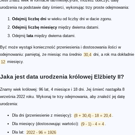
Jeśli znasz wiek w formacie lat/miesięcy/dni, możesz obliczyć datę
urodzenia na podstawie daty śmierci, wykonując trzy proste odejmowania:
Odejmij liczbę dni
w wieku od liczby dni w dacie zgonu.
Odejmij liczbę miesięcy
między dwiema datami.
Odejmij
lata
między dwiema datami.
Być może wystąpi konieczność przeniesienia i dostosowania ilości w
odejmowaniu: pamiętaj, że miesiąc ma średnio
30,4
dni, a rok ma dokładnie
12
miesięcy.
Jaka jest data urodzenia królowej Elżbiety II?
Znamy wiek królowej: 96 lat, 4 miesiące i 18 dni. Jej śmierć nastąpiła 8
września 2022 roku. Wykonaj te trzy odejmowania, aby znaleźć jej datę
urodzenia:
Dla dni (przeniesienie z miesięcy):
(8 + 30,4) - 18 = 20,4
.
Dla miesięcy (dostosowując wartości):
(9 - 1) - 4 = 4
.
Dla lat:
2022 - 96 = 1926