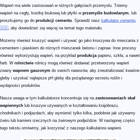
Wapień ma wiele zastosowań w różnych gałęziach przemysłu. Tniemy
wapień na cegły, kostkę brukową lub płytki w
przemyśle budowlanym
, lub
proszkujemy go do
produkcji cementu
. Sprawdź nasz
kalkulator cementu
🇺🇸
, aby dowiedzieć się więcej na temat tego materiału.
Możemy również kruszyć wapień i używać go jako kruszywa do mieszania z
cementem i piaskiem do różnych mieszanek betonu i zapraw. Inne procesy
również wykorzystują wapień, na przykład
produkcja
papieru, szkła, a nawet
farb. W
rolnictwie
rolnicy mogą również dodawać przetworzony wapień
zwany
wapnem gaszonym
do swoich nawozów, aby zneutralizować kwaśne
gleby i uzyskać najlepsze pH gleby dla pożądanego wzrostu roślin i
wydajności produktów.
Nasza uwaga w tym kalkulatorze koncentruje się na
zastosowaniach skał
wapiennych
lub kruszyw używanych w kształtowaniu krajobrazu,
chodnikach i podjazdach, aby wymienić tylko kilka, podobnie jak używamy
żwiru lub kamieni rzecznych na żwirowym podjeździe. W następnej części
tego tekstu omówimy, jak korzystać z naszego kalkulatora wapieni.