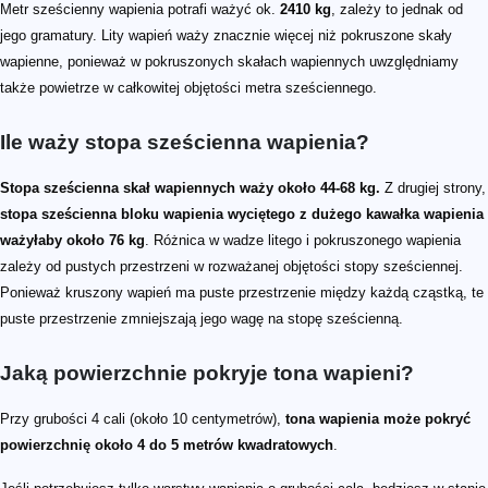
Metr sześcienny wapienia potrafi ważyć ok.
2410 kg
, zależy to jednak od
jego gramatury. Lity wapień waży znacznie więcej niż pokruszone skały
wapienne, ponieważ w pokruszonych skałach wapiennych uwzględniamy
także powietrze w całkowitej objętości metra sześciennego.
Ile waży stopa sześcienna wapienia?
Stopa sześcienna skał wapiennych waży około 44-68 kg.
Z drugiej strony,
stopa sześcienna bloku wapienia wyciętego z dużego kawałka wapienia
ważyłaby około 76 kg
. Różnica w wadze litego i pokruszonego wapienia
zależy od pustych przestrzeni w rozważanej objętości stopy sześciennej.
Ponieważ kruszony wapień ma puste przestrzenie między każdą cząstką, te
puste przestrzenie zmniejszają jego wagę na stopę sześcienną.
Jaką powierzchnie pokryje tona wapieni?
Przy grubości 4 cali (około 10 centymetrów),
tona wapienia może pokryć
powierzchnię około 4 do 5 metrów kwadratowych
.