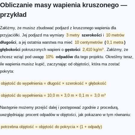
Obliczanie masy wapienia kruszonego —
przykład
Załóżmy, że musisz zbudować podjazd z kruszonego wapienia dla
przyjaciółki. Jej podjazd ma wymiary
3 metry
szerokości
i
10 metrów
długości
, a jej ostatnia warstwa ma mieć
10 centymetrów
(
0,1 metra
)
głębokości
pokruszonych wapieni o
gęstości
2,410 kg/m³
. Załóżmy, że
chcesz wziąć pod uwagę
10%
odpadów
dla tego projektu. Określmy teraz,
ile wapienia musisz kupić, zaczynając od objętości, która ma zostać
pokryta:
objętość do wypełnienia = długość × szerokość × głębokość
objętość do wypełnienia = 10,0 m × 3,0 m × 0,1 m =
3,0 m³
Następnie możemy przejść dalej i postępować zgodnie z procedurą,
uwzględniając procent odpadów w objętości, jak pokazano w tym równaniu:
potrzebna objętość = objętość do pokrycia × (1 + odpady)