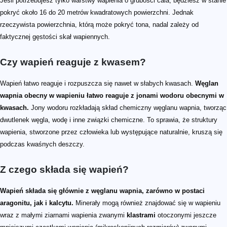
Jeśli potrzebujesz tylko warstwy wapienia o grubości cala, będziesz w stanie
pokryć około 16 do 20 metrów kwadratowych powierzchni. Jednak
rzeczywista powierzchnia, którą może pokryć tona, nadal zależy od
faktycznej gęstości skał wapiennych.
Czy wapień reaguje z kwasem?
Wapień łatwo reaguje i rozpuszcza się nawet w słabych kwasach.
Węglan
wapnia obecny w wapieniu łatwo reaguje z jonami wodoru obecnymi w
kwasach.
Jony wodoru rozkładają skład chemiczny węglanu wapnia, tworząc
dwutlenek węgla, wodę i inne związki chemiczne. To sprawia, że struktury
wapienia, stworzone przez człowieka lub występujące naturalnie, kruszą się
podczas kwaśnych deszczy.
Z czego składa się wapień?
Wapień składa się głównie z węglanu wapnia, zarówno w postaci
aragonitu, jak i kalcytu.
Minerały mogą również znajdować się w wapieniu
wraz z małymi ziarnami wapienia zwanymi
klastrami
otoczonymi jeszcze