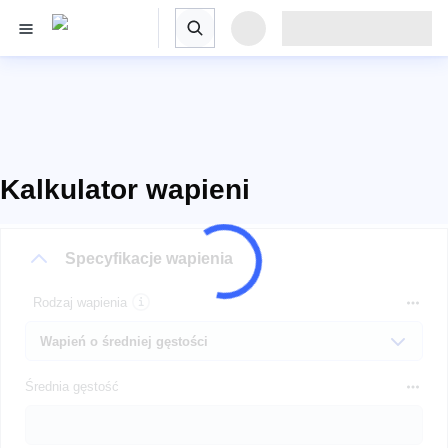
Kalkulator wapieni
Specyfikacje wapienia
Rodzaj wapienia
Średnia gęstość