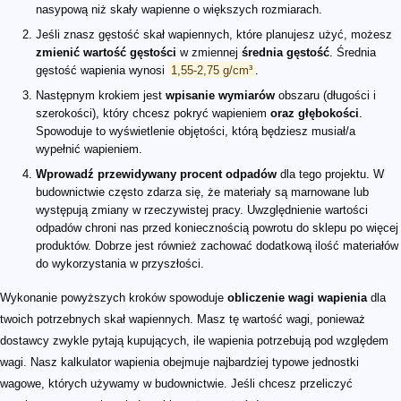
nasypową niż skały wapienne o większych rozmiarach.
Jeśli znasz gęstość skał wapiennych, które planujesz użyć, możesz
zmienić wartość gęstości
w zmiennej
średnia gęstość
. Średnia
gęstość wapienia wynosi
1,55-2,75 g/cm³
.
Następnym krokiem jest
wpisanie wymiarów
obszaru (długości i
szerokości), który chcesz pokryć wapieniem
oraz głębokości
.
Spowoduje to wyświetlenie objętości, którą będziesz musiał/a
wypełnić wapieniem.
Wprowadź przewidywany procent odpadów
dla tego projektu. W
budownictwie często zdarza się, że materiały są marnowane lub
występują zmiany w rzeczywistej pracy. Uwzględnienie wartości
odpadów chroni nas przed koniecznością powrotu do sklepu po więcej
produktów. Dobrze jest również zachować dodatkową ilość materiałów
do wykorzystania w przyszłości.
Wykonanie powyższych kroków spowoduje
obliczenie wagi wapienia
dla
twoich potrzebnych skał wapiennych. Masz tę wartość wagi, ponieważ
dostawcy zwykle pytają kupujących, ile wapienia potrzebują pod względem
wagi. Nasz kalkulator wapienia obejmuje najbardziej typowe jednostki
wagowe, których używamy w budownictwie. Jeśli chcesz przeliczyć