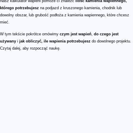
Nasz kalkulator wapieni pomoże ci znaleźć
ilość kamienia wapiennego,
którego potrzebujesz
na podjazd z kruszonego kamienia, chodnik lub
dowolny obszar, lub grubość podłoża z kamienia wapiennego, które chcesz
mieć.
W tym tekście pokrótce omówimy
czym jest wapień
,
do czego jest
używany
i
jak obliczyć, ile wapienia potrzebujesz
do dowolnego projektu.
Czytaj dalej, aby rozpocząć naukę.