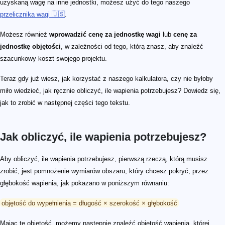
uzyskaną wagę na inne jednostki, możesz użyć do tego naszego
przelicznika wagi 🇺🇸
.
Możesz również
wprowadzić cenę za jednostkę wagi
lub
cenę za
jednostkę objętości
, w zależności od tego, którą znasz, aby znaleźć
szacunkowy koszt swojego projektu.
Teraz gdy już wiesz, jak korzystać z naszego kalkulatora, czy nie byłoby
miło wiedzieć, jak ręcznie obliczyć, ile wapienia potrzebujesz? Dowiedz się,
jak to zrobić w następnej części tego tekstu.
Jak obliczyć, ile wapienia potrzebujesz?
Aby obliczyć, ile wapienia potrzebujesz, pierwszą rzeczą, którą musisz
zrobić, jest pomnożenie wymiarów obszaru, który chcesz pokryć, przez
głębokość wapienia, jak pokazano w poniższym równaniu:
objętość do wypełnienia = długość × szerokość × głębokość
Mając tę objętość, możemy następnie znaleźć objętość wapienia, której