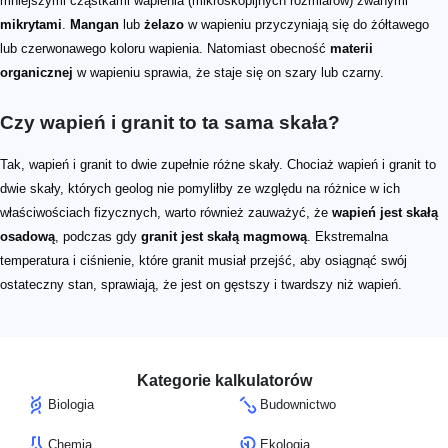
mniejszymi cząstkami wapienia (mikroskopijnych rozmiarów) zwanymi
mikrytami
.
Mangan
lub
żelazo
w wapieniu przyczyniają się do żółtawego
lub czerwonawego koloru wapienia. Natomiast obecność
materii
organicznej
w wapieniu sprawia, że staje się on szary lub czarny.
Czy wapień i granit to ta sama skała?
Tak, wapień i granit to dwie zupełnie różne skały. Chociaż wapień i granit to
dwie skały, których geolog nie pomyliłby ze względu na różnice w ich
właściwościach fizycznych, warto również zauważyć, że
wapień jest skałą
osadową
, podczas gdy
granit jest skałą magmową
. Ekstremalna
temperatura i ciśnienie, które granit musiał przejść, aby osiągnąć swój
ostateczny stan, sprawiają, że jest on gęstszy i twardszy niż wapień.
Kategorie kalkulatorów
Biologia
Budownictwo
Chemia
Ekologia