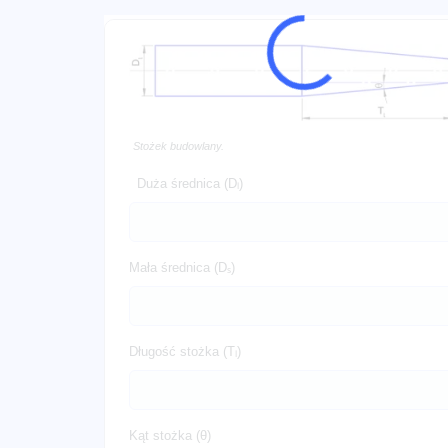
Stożek budowlany.
Duża średnica (Dₗ)
Mała średnica (Dₛ)
Długość stożka (Tₗ)
Kąt stożka (θ)