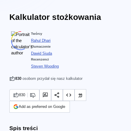
Kalkulator stożkowania
Twórcy
Rahul Dhari
Tłumaczenie
Dawid Siuda
Recenzenci
Steven Wooding
830
osobom przydał się nasz kalkulator
830
Add as preferred on Google
Spis treści