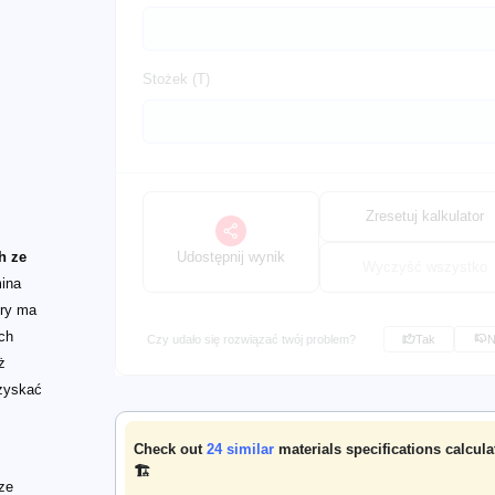
Stożek (T)
Zresetuj kalkulator
Udostępnij wynik
h ze
Wyczyść wszystko
mina
óry ma
ch
Czy udało się rozwiązać twój problem?
Tak
N
ż
uzyskać
Check out
24
similar
materials specifications calcula
🏗️
ze