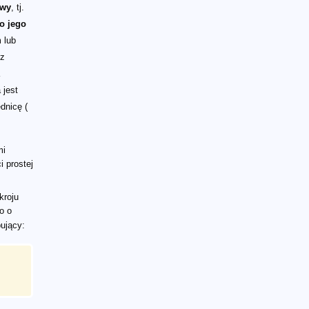
D_\mathrm{s} )}{T_\mathrm{l}}
- D_\mathrm{s} )}{T_\mathrm{l}}
owy
, tj.
o jego
 lub
rz
 jest
dnicę (
mi
i prostej
kroju
o o
pujący: