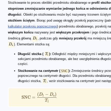
D_\mathrm{l}
D_\mathrm{s}
T_\mathrm{l}
T_\mathrm{l}
\qquad \mathrm{SNC} = \frac{(D_\mathrm{l} - 
\qquad \mathrm{SNC} = 12 \frac{(D_\mathrm{l} 
\qquad \theta = \tan^{-1}(\mathrm{SNC}/2)
Stożkowanie to proces obróbki przedmiotu obrabianego w
profil stożk
stopniowe zmniejszanie wymiarów jednego końca w odniesieniu d
długości
. Obiekt po stożkowaniu może być nazywany trzonem ściętym
stożkiem ściętym
. Biorąc pod uwagę okrągły przekrój poprzeczny (pat
kalkulator przekroju poprzecznego
) przedmiotu obrabianego, przekrój na
większym końcu
nazywany jest
większym przekrojem
i jego średnica
średnicą główną
D
, podczas gdy
mniejszy przekrój
ma mniejszą śre
l
D
). Elementami stożka są:
s
Długość stożka (
T
):
Odległość między mniejszymi i większy
l
sekcjami przedmiotu obrabianego, ale bez uwzględnienia długośc
części.
Stożkowanie na centymetr (
SNC
):
Zmniejszenie średnicy prze
poprzecznego na centymetr długości. Dla przedmiotu obrabianeg
długości stożka,
T
, wzór stożkowania na centymetr jest nastę
l
(
−
)
D
D
l
s
SNC
=
T
l