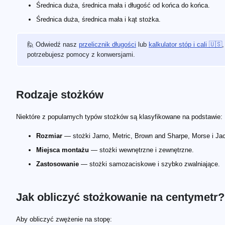
Średnica duża, średnica mała i długość od końca do końca.
Średnica duża, średnica mała i kąt stożka.
🙋 Odwiedź nasz
przelicznik długości
lub
kalkulator stóp i cali 🇺🇸
,
potrzebujesz pomocy z konwersjami.
Rodzaje stożków
Niektóre z popularnych typów stożków są klasyfikowane na podstawie:
Rozmiar
— stożki Jarno, Metric, Brown and Sharpe, Morse i Ja
Miejsca montażu
— stożki wewnętrzne i zewnętrzne.
Zastosowanie
— stożki samozaciskowe i szybko zwalniające.
Jak obliczyć stożkowanie na centymetr?
D_\mathrm{l}
D_\mathrm{s}
T_\mathrm{l}
Aby obliczyć zwężenie na stopę: