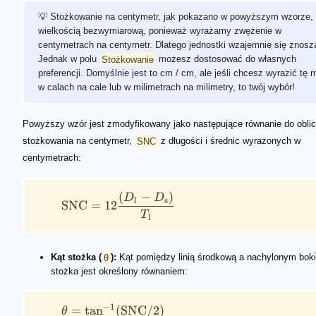
💡 Stożkowanie na centymetr, jak pokazano w powyższym wzorze, 
wielkością bezwymiarową, ponieważ wyrażamy zwężenie w
centymetrach na centymetr. Dlatego jednostki wzajemnie się znosz
Jednak w polu
Stożkowanie
możesz dostosować do własnych
preferencji. Domyślnie jest to cm / cm, ale jeśli chcesz wyrazić tę 
w calach na cale lub w milimetrach na milimetry, to twój wybór!
Powyższy wzór jest zmodyfikowany jako następujące równanie do oblic
stożkowania na centymetr,
SNC
z długości i średnic wyrażonych w
centymetrach:
(
−
)
D
D
l
s
SNC
=
12
T
l
Kąt stożka (
θ
):
Kąt pomiędzy linią środkową a nachylonym bok
stożka jest określony równaniem:
−
1
=
tan
(
SNC
/2
)
θ