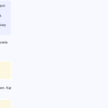
jest
ą.
miarę
zania
iem. Kąt