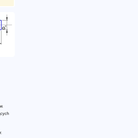
w.
ących
r.