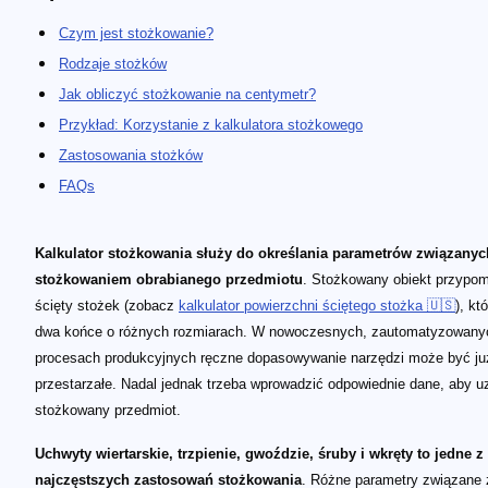
Czym jest stożkowanie?
Rodzaje stożków
Jak obliczyć stożkowanie na centymetr?
Przykład: Korzystanie z kalkulatora stożkowego
Zastosowania stożków
FAQs
Kalkulator stożkowania służy do określania parametrów związanyc
stożkowaniem obrabianego przedmiotu
. Stożkowany obiekt przypo
ścięty stożek (zobacz
kalkulator powierzchni ściętego stożka 🇺🇸
), kt
dwa końce o różnych rozmiarach. W nowoczesnych, zautomatyzowany
procesach produkcyjnych ręczne dopasowywanie narzędzi może być ju
przestarzałe. Nadal jednak trzeba wprowadzić odpowiednie dane, aby 
stożkowany przedmiot.
Uchwyty wiertarskie, trzpienie, gwoździe, śruby i wkręty to jedne z
najczęstszych zastosowań stożkowania
. Różne parametry związane 