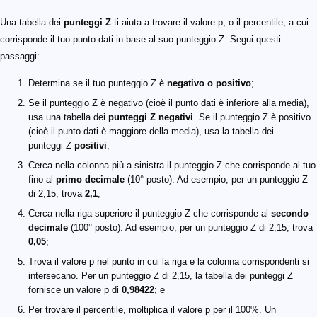
Una tabella dei
punteggi Z
ti aiuta a trovare il valore p, o il percentile, a cui
corrisponde il tuo punto dati in base al suo punteggio Z. Segui questi
passaggi:
Determina se il tuo punteggio Z è
negativo o positivo
;
Se il punteggio Z è negativo (cioè il punto dati è inferiore alla media),
usa una tabella dei
punteggi Z negativi
. Se il punteggio Z è positivo
(cioè il punto dati è maggiore della media), usa la tabella dei
punteggi Z
positivi
;
Cerca nella colonna più a sinistra il punteggio Z che corrisponde al tuo
fino al
primo decimale
(10° posto). Ad esempio, per un punteggio Z
di 2,15, trova
2,1
;
Cerca nella riga superiore il punteggio Z che corrisponde al
secondo
decimale
(100° posto). Ad esempio, per un punteggio Z di 2,15, trova
0,05
;
Trova il valore p nel punto in cui la riga e la colonna corrispondenti si
intersecano. Per un punteggio Z di 2,15, la tabella dei punteggi Z
fornisce un valore p di
0,98422
; e
Per trovare il percentile, moltiplica il valore p per il 100%. Un