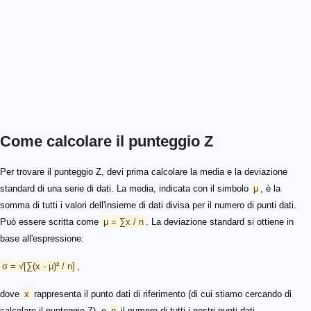
Come calcolare il punteggio Z
Per trovare il punteggio Z, devi prima calcolare la media e la deviazione
standard di una serie di dati. La media, indicata con il simbolo
μ
, è la
somma di tutti i valori dell'insieme di dati divisa per il numero di punti dati.
Può essere scritta come
μ = ∑x / n
. La deviazione standard si ottiene in
base all'espressione:
σ = √[∑(x - μ)² / n]
,
dove
x
rappresenta il punto dati di riferimento (di cui stiamo cercando di
calcolare il punteggio Z), e
n
il numero di tutti i nostri punti dati.