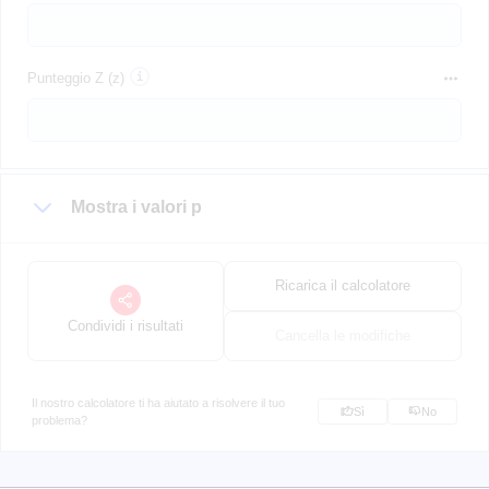
Punteggio Z (z)
Mostra i valori p
Ricarica il calcolatore
Condividi i risultati
Cancella le modifiche
Il nostro calcolatore ti ha aiutato a risolvere il tuo
Sì
No
problema?