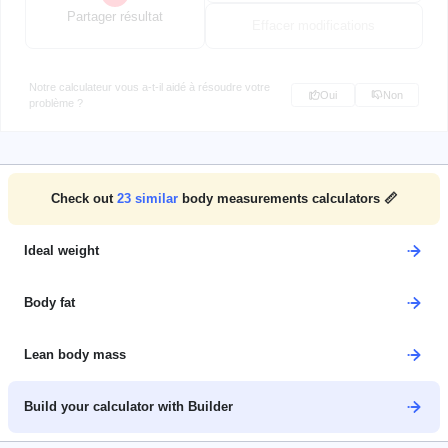
Partager résultat
Effacer modifications
Notre calculateur vous a-t-il aidé à résoudre votre
Oui
Non
problème ?
Check out
23
similar
body measurements calculators 📏
Ideal weight
Body fat
Lean body mass
Build your calculator with Builder