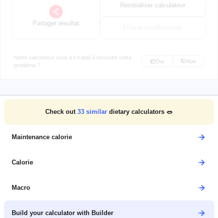
Réinitialiser calculateur
Partager résultat
Effacer modifications
Notre calculateur vous a-t-il aidé à résoudre votre
Oui
Non
problème ?
Check out
33
similar
dietary calculators 🥗
Maintenance calorie
Calorie
Macro
Build your calculator with Builder