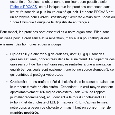
essentiels. De plus, ils obtiennent le meilleur score possible selon
l'échelle PDCAAS
, ce qui indique que les protéines contenues dans
les œufs sont de la plus haute qualité qui soit. Le score PDCAAS est
un acronyme pour
Protein Digestibility Corrected Amino Acid Score
ou
Score Chimique Corrigé de la Digestibilité en français.
Pour rappel, les protéines sont essentielles à notre organisme. Elles sont
utilisées pour la croissance et la réparation, mais aussi pour fabriquer des
enzymes, des hormones et des anticorps.
Lipides
: il y a environ 5 g de graisses, dont 1,6 g qui sont des
graisses saturées, concentrées dans le jaune d'œuf. La plupart de ces
graisses sont de "bonnes" graisses, essentielles à une alimentation
équilibrée. Les œufs sont également une bonne source d'oméga-3, ce
qui contribue à protéger votre cœur.
Cholestérol
: Les œufs ont été diabolisés dans le passé en raison de
leur teneur élevée en cholestérol. Cependant, un œuf moyen contient
approximativement 186 mg de cholestérol (soit 62 % de l'apport
journalier recommandé), et il contient à la fois du cholestérol HDL
(« bon ») et du cholestérol LDL (« mauvais »). En d'autres termes,
notre corps a besoin de cholestérol, mais il faut
en consommer de
manière modérée
.