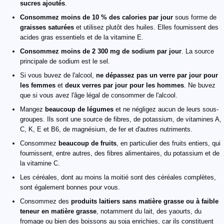
sucres ajoutés
.
Consommez moins de 10 % des calories par jour
sous forme de
graisses saturées
et utilisez plutôt des huiles. Elles fournissent des
acides gras essentiels et de la vitamine E.
Consommez moins de 2 300 mg de sodium par jour
. La source
principale de sodium est le sel.
Si vous buvez de l'alcool,
ne dépassez pas un verre par jour pour
les femmes
et
deux verres par jour pour les hommes
. Ne buvez
que si vous avez l'âge légal de consommer de l'alcool.
Mangez
beaucoup de légumes
et ne négligez aucun de leurs sous-
groupes. Ils sont une source de fibres, de potassium, de vitamines A,
C, K, E et B6, de magnésium, de fer et d'autres nutriments.
Consommez
beaucoup de fruits
, en particulier des fruits entiers, qui
fournissent, entre autres, des fibres alimentaires, du potassium et de
la vitamine C.
Les céréales, dont au moins la moitié sont des céréales complètes,
sont également bonnes pour vous.
Consommez des
produits laitiers sans matière grasse ou à faible
teneur en matière grasse
, notamment du lait, des yaourts, du
fromage ou bien des boissons au soja enrichies, car ils constituent