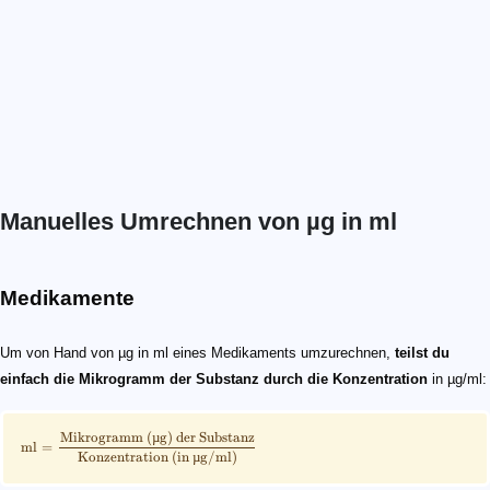
Manuelles Umrechnen von µg in ml
\scriptsize \mathrm{ml = \frac{Mikrogramm\ (µg)\ der
\scriptsize \begin{gather*}\rm Konzentration\\[-5px]\
\scriptsize \mathrm{ml = \frac{Mikrogramm\ (µg)\ der
Medikamente
Um von Hand von µg in ml eines Medikaments umzurechnen,
teilst du
einfach die Mikrogramm der Substanz durch die Konzentration
in µg/ml:
Mikrogramm
(
µ
g
)
der
Substanz
ml
=
Konzentration
(
in
µ
g/ml
)