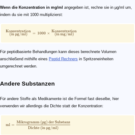
Wenn die Konzentration in mg/ml
angegeben ist, rechne sie in µg/ml um,
indem du sie mit 1000 multiplizierst:
Konzentration
Konzentration
=
1000
×
(
in
µ
g/ml
)
(
in
mg/ml
)
Für peptidbasierte Behandlungen kann dieses berechnete Volumen
anschließend mithilfe eines
Peptid Rechners
in Spritzeneinheiten
umgerechnet werden.
Andere Substanzen
Für andere Stoffe als Medikamente ist die Formel fast dieselbe, hier
verwenden wir allerdings die Dichte statt der Konzentration:
Mikrogramm
(
µ
g
)
der
Substanz
ml
=
Dichte
(
in
µ
g/ml
)