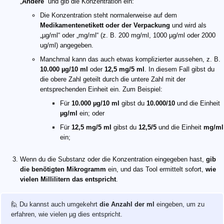
„
Andere
“ und gib die Konzentration ein:
Die Konzentration steht normalerweise auf dem
Medikamentenetikett oder der Verpackung
und wird als
„µg/ml“ oder „mg/ml“ (z. B. 200 mg/ml, 1000 µg/ml oder 2000
ug/ml) angegeben.
Manchmal kann das auch etwas komplizierter aussehen, z. B.
10.000 µg/10 ml
oder
12,5 mg/5 ml
. In diesem Fall gibst du
die obere Zahl geteilt durch die untere Zahl mit der
entsprechenden Einheit ein. Zum Beispiel:
Für
10.000 µg/10 ml
gibst du
10.000/10
und die Einheit
µg/ml
ein; oder
Für
12,5 mg/5 ml
gibst du
12,5/5
und die Einheit
mg/ml
ein;
Wenn du die Substanz oder die Konzentration eingegeben hast,
gib
die benötigten Mikrogramm
ein, und das Tool ermittelt sofort,
wie
vielen Millilitern das entspricht
.
🙋 Du kannst auch umgekehrt
die Anzahl der ml
eingeben, um zu
erfahren, wie vielen µg dies entspricht.