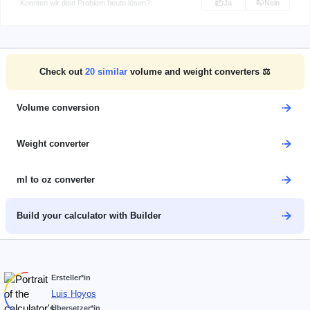
Konnten wir dein Problem heute lösen?
Ja
Nein
Check out
20
similar
volume and weight converters ⚖️
Volume conversion
Weight converter
ml to oz converter
Build your calculator with Builder
Ersteller*in
Luis Hoyos
Übersetzer*in