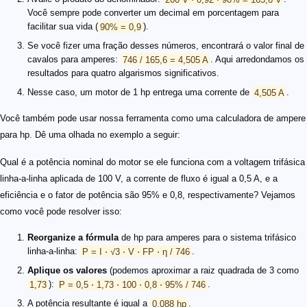
Você sempre pode converter um decimal em porcentagem para
facilitar sua vida (
90% = 0,9
).
Se você fizer uma fração desses números, encontrará o valor final de
cavalos para amperes:
746 / 165,6 = 4,505 A
. Aqui arredondamos os
resultados para quatro algarismos significativos.
Nesse caso, um motor de 1 hp entrega uma corrente de
4,505 A
.
Você também pode usar nossa ferramenta como uma calculadora de ampere
para hp. Dê uma olhada no exemplo a seguir:
Qual é a potência nominal do motor se ele funciona com a voltagem trifásica
linha-a-linha aplicada de 100 V, a corrente de fluxo é igual a 0,5 A, e a
eficiência e o fator de potência são 95% e 0,8, respectivamente? Vejamos
como você pode resolver isso:
Reorganize a fórmula
de hp para amperes para o sistema trifásico
linha-a-linha:
P = I ⋅ √3 ⋅ V ⋅ FP ⋅ η / 746
.
Aplique os valores
(podemos aproximar a raiz quadrada de 3 como
1,73
):
P = 0,5 ⋅ 1,73 ⋅ 100 ⋅ 0,8 ⋅ 95% / 746
.
A potência resultante é igual a
0,088 hp
.