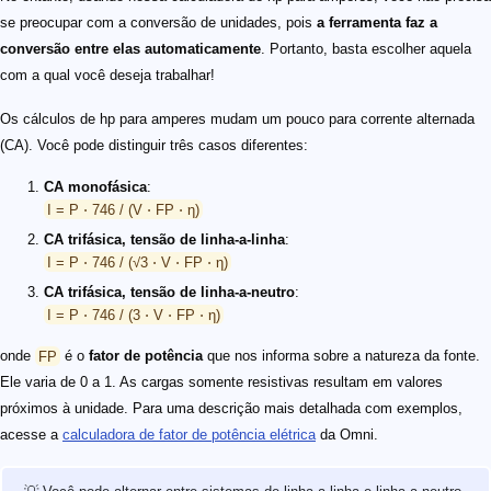
se preocupar com a conversão de unidades, pois
a ferramenta faz a
conversão entre elas automaticamente
. Portanto, basta escolher aquela
com a qual você deseja trabalhar!
Os cálculos de hp para amperes mudam um pouco para corrente alternada
(CA). Você pode distinguir três casos diferentes:
CA monofásica
:
I = P ⋅ 746 / (V ⋅ FP ⋅ η)
CA trifásica, tensão de linha-a-linha
:
I = P ⋅ 746 / (√3 ⋅ V ⋅ FP ⋅ η)
CA trifásica, tensão de linha-a-neutro
:
I = P ⋅ 746 / (3 ⋅ V ⋅ FP ⋅ η)
onde
FP
é o
fator de potência
que nos informa sobre a natureza da fonte.
Ele varia de 0 a 1. As cargas somente resistivas resultam em valores
próximos à unidade. Para uma descrição mais detalhada com exemplos,
acesse a
calculadora de fator de potência elétrica
da Omni.