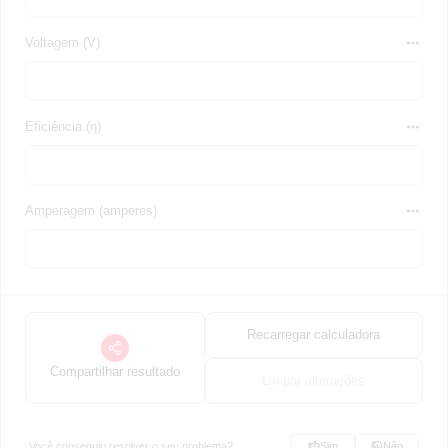
Voltagem (V)
Eficiência (η)
Amperagem (amperes)
Recarregar calculadora
Compartilhar resultado
Limpar alterações
Você conseguiu resolver o seu problema?
Sim
Não