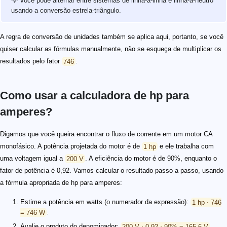
💡 Você pode alternar entre sistemas de linha-a-linha e linha-a-neutro
usando a conversão estrela-triângulo.
A regra de conversão de unidades também se aplica aqui, portanto, se você
quiser calcular as fórmulas manualmente, não se esqueça de multiplicar os
resultados pelo fator
746
.
Como usar a calculadora de hp para
amperes?
Digamos que você queira encontrar o fluxo de corrente em um motor CA
monofásico. A potência projetada do motor é de
1 hp
e ele trabalha com
uma voltagem igual a
200 V
. A eficiência do motor é de 90%, enquanto o
fator de potência é 0,92. Vamos calcular o resultado passo a passo, usando
a fórmula apropriada de hp para amperes:
Estime a potência em watts (o numerador da expressão):
1 hp ⋅ 746
= 746 W
.
Avalie o produto do denominador:
200 V ⋅ 0,92 ⋅ 90% = 165,6 V
.