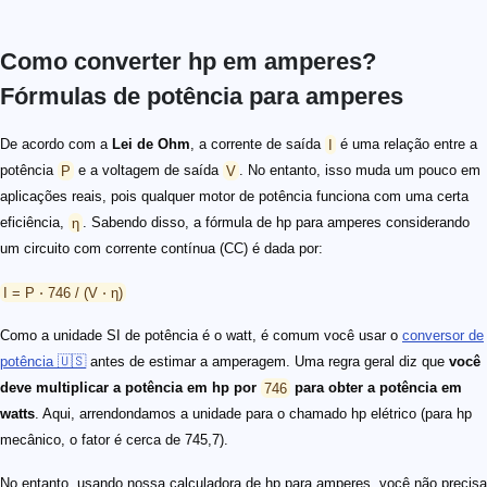
Como converter hp em amperes?
Fórmulas de potência para amperes
De acordo com a
Lei de Ohm
, a corrente de saída
I
é uma relação entre a
potência
P
e a voltagem de saída
V
. No entanto, isso muda um pouco em
aplicações reais, pois qualquer motor de potência funciona com uma certa
eficiência,
η
. Sabendo disso, a fórmula de hp para amperes considerando
um circuito com corrente contínua (CC) é dada por:
I = P ⋅ 746 / (V ⋅ η)
Como a unidade SI de potência é o watt, é comum você usar o
conversor de
potência 🇺🇸
antes de estimar a amperagem. Uma regra geral diz que
você
deve multiplicar a potência em hp por
746
para obter a potência em
watts
. Aqui, arrendondamos a unidade para o chamado hp elétrico (para hp
mecânico, o fator é cerca de 745,7).
No entanto, usando nossa calculadora de hp para amperes, você não precisa