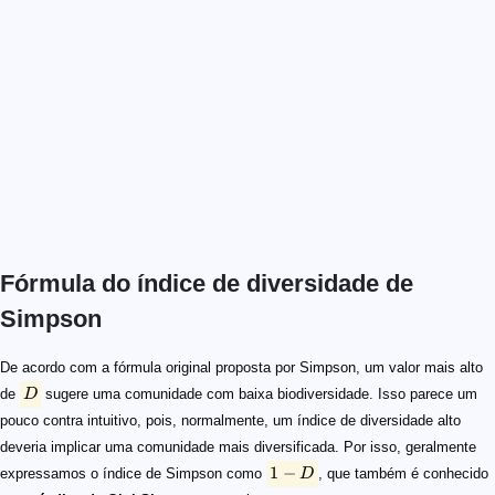
Fórmula do índice de diversidade de
Simpson
D
1-D
\begin{split} \text{Índice Gini-Simpson} &=(1-D) \\ &= 1
\text{Índice inverso de Simpson} =\frac{1}{D}
De acordo com a fórmula original proposta por Simpson, um valor mais alto
de
D
sugere uma comunidade com baixa biodiversidade. Isso parece um
pouco contra intuitivo, pois, normalmente, um índice de diversidade alto
deveria implicar uma comunidade mais diversificada. Por isso, geralmente
1
−
expressamos o índice de Simpson como
D
, que também é conhecido