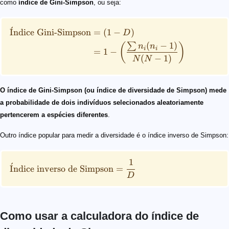
como
índice de Gini-Simpson
, ou seja:
ˊ
I
ndice Gini-Simpson
=
(
1
−
)
D
(
−
1
)
∑
(
)
n
n
i
i
=
1
−
(
−
1
)
N
N
O índice de Gini-Simpson (ou índice de diversidade de Simpson) mede
a probabilidade de dois indivíduos selecionados aleatoriamente
pertencerem a espécies diferentes
.
Outro índice popular para medir a diversidade é o índice inverso de Simpson:
1
ˊ
I
ndice inverso de Simpson
=
D
Como usar a calculadora do índice de