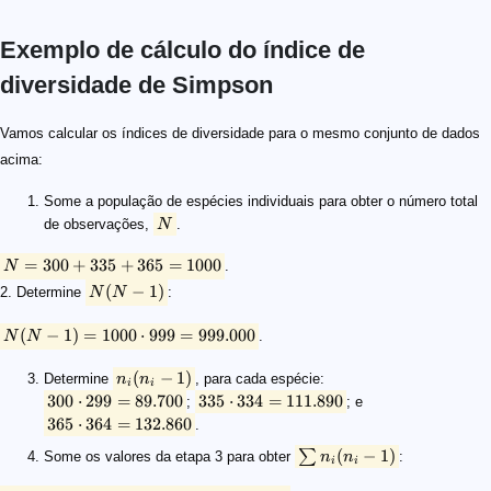
Exemplo de cálculo do índice de
diversidade de Simpson
N
N = 300 + 335 + 365 = 1000
N (N - 1)
N(N - 1) = 1000 \cdot 999 = 999.000
n_i(n_i-1)
300 \cdot 299 = 89.700
335 \cdot 334 = 111.890
365 \cdot 364 = 132.860
\sum n_i(n_i-1)
89.700 + 111.890 + 132.860 = 334.450
D
D = \frac{\sum n_i(n_i-1)}{N(N - 1)}
D = 334.450 / 999.000
D = 0,\!33
1 - D
1- \frac{\sum n_i(n_i-1)}{N(N - 1)} = 0,\!67
1 / D
1 / D = 2,\!99
Vamos calcular os índices de diversidade para o mesmo conjunto de dados
acima:
Some a população de espécies individuais para obter o número total
de observações,
N
.
=
300
+
335
+
365
=
1000
N
.
(
−
1
)
2. Determine
N
N
:
(
−
1
)
=
1000
⋅
999
=
999.000
N
N
.
(
−
1
)
Determine
n
n
, para cada espécie:
i
i
300
⋅
299
=
89.700
335
⋅
334
=
111.890
;
; e
365
⋅
364
=
132.860
.
(
−
1
)
∑
Some os valores da etapa 3 para obter
n
n
:
i
i