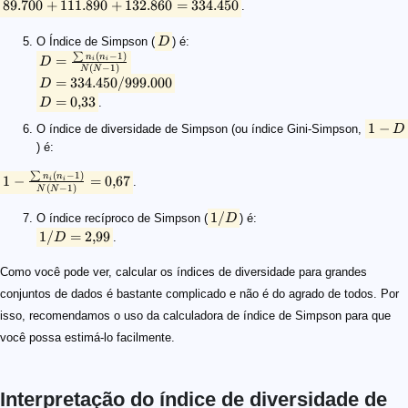
89.700
+
111.890
+
132.860
=
334.450
.
O Índice de Simpson (
D
) é:
∑
(
−
1
)
n
n
=
i
i
D
(
−
1
)
N
N
=
334.450/999.000
D
=
0
,
33
D
.
1
−
O índice de diversidade de Simpson (ou índice Gini-Simpson,
D
) é:
∑
(
−
1
)
n
n
1
−
=
0
,
67
i
i
.
(
−
1
)
N
N
1/
O índice recíproco de Simpson (
D
) é:
1/
=
2
,
99
D
.
Como você pode ver, calcular os índices de diversidade para grandes
conjuntos de dados é bastante complicado e não é do agrado de todos. Por
isso, recomendamos o uso da calculadora de índice de Simpson para que
você possa estimá-lo facilmente.
Interpretação do índice de diversidade de