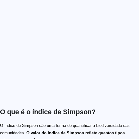
O que é o índice de Simpson?
D
D = \sum p_i^2
p_i
D
D = \frac{ \sum n_i(n_i -1)}{N (N-1)}
n_i
N
D
O índice de Simpson são uma forma de quantificar a biodiversidade das
comunidades.
O valor do índice de Simpson reflete quantos tipos