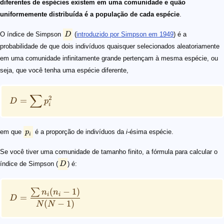
diferentes de espécies existem em uma comunidade e quão
uniformemente distribuída é a população de cada espécie
.
O índice de Simpson
D
(
introduzido por Simpson em 1949
) é a
probabilidade de que dois indivíduos quaisquer selecionados aleatoriamente
em uma comunidade infinitamente grande pertençam à mesma espécie, ou
seja, que você tenha uma espécie diferente,
∑
2
=
D
p
i
em que
p
é a proporção de indivíduos da
i
-ésima espécie.
i
Se você tiver uma comunidade de tamanho finito, a fórmula para calcular o
índice de Simpson (
D
) é:
(
−
1
)
∑
n
n
i
i
=
D
(
−
1
)
N
N