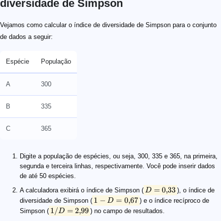
diversidade de Simpson
D = 0{,}33
1 - D = 0{,}67
1 / D = 2{,}99
Vejamos como calcular o índice de diversidade de Simpson para o conjunto
de dados a seguir:
Espécie
População
A
300
B
335
C
365
Digite a população de espécies, ou seja, 300, 335 e 365, na primeira,
segunda e terceira linhas, respectivamente. Você pode inserir dados
de até 50 espécies.
=
0
,
33
A calculadora exibirá o índice de Simpson (
D
), o índice de
1
−
=
0
,
67
diversidade de Simpson (
D
) e o índice recíproco de
1/
=
2
,
99
Simpson (
D
) no campo de resultados.