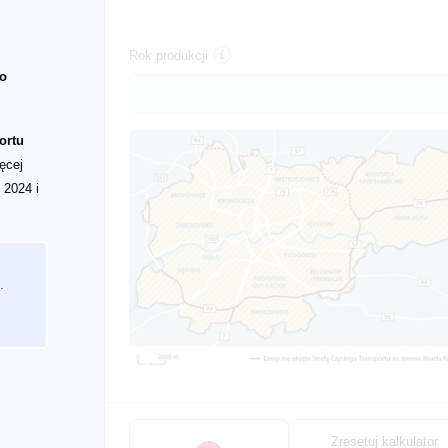
Rok produkcji
do
ortu
ęcej
 2024 i
.
Zresetuj kalkulator