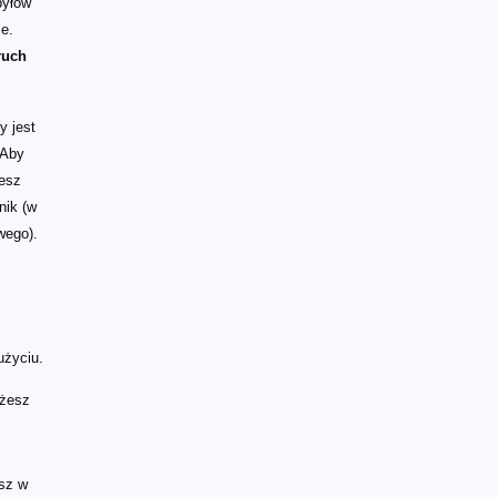
pyłów
e.
ruch
y jest
 Aby
iesz
nik (w
wego).
użyciu.
ożesz
sz w