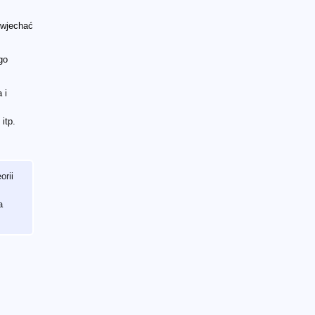
 wjechać
go
 i
itp.
orii
a