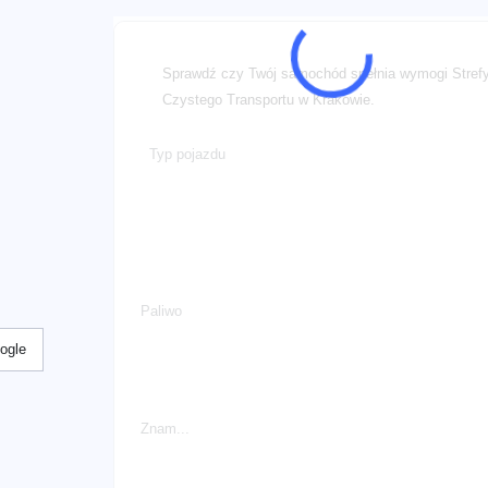
Sprawdź czy Twój samochód spełnia wymogi Stref
Czystego Transportu w Krakowie.
Typ pojazdu
Paliwo
ogle
Znam...