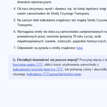
dowodzie rejestracyjnym.
Od razu otrzymasz wynik i dowiesz się, do kiedy będziesz mógł
swoim samochodem do Strefy Czystego Transportu.
Na samym dole kalkulatora znajdziesz też mapkę Strefy Czyste
Transportu.
Wymagania strefy nie dotyczą samochodów zarejestrowanych na
prowadzonych przez seniorów (powyżej 70 roku życia), osób
niepełnosprawnych, karetek, motocykli, pojazdów historycznych, 
Odpowiedzi na pytania o strefę znajdziesz
tutaj
.
🙋
Chciałbyś dowiedzieć się jeszcze więcej?
Poczytaj więcej o te
bocznego wiatru 🇺🇸
, oblicz koszt użytkowania samochodu z
kalkulatorem kosztów benzyny 🇺🇸
, lub porównaj cztery i dwa kółk
używając
kalkulatora 🇺🇸
samochód kontra rower
.