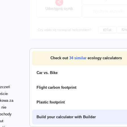
Udostępnij wynik
Wyczyść wszystko
Czy udało się rozwiązać twój problem?
Tak
N
Check out
34
similar
ecology calculators
Car vs. Bike
szczeń
Flight carbon footprint
eście
akowa za
Plastic footprint
 nie
mochody
Build your calculator with Builder
aut