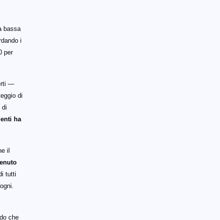
ta bassa
ardando i
0 per
erti —
eggio di
 di
denti ha
e il
tenuto
i tutti
ogni.
do che