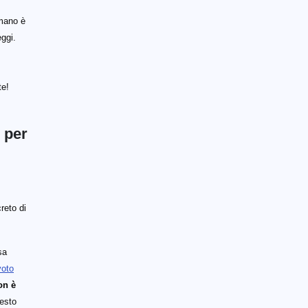
 mano è
ggi.
te!
e per
reto di
sa
voto
on è
uesto