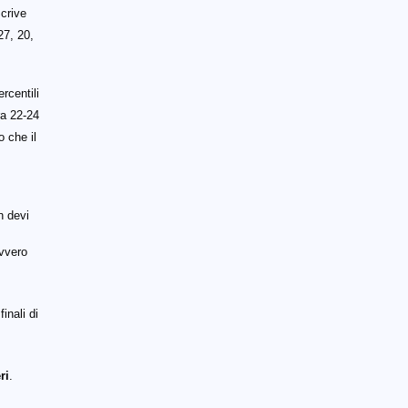
Scrive
 27, 20,
rcentili
ra 22-24
o che il
n devi
ovvero
inali di
ri
.