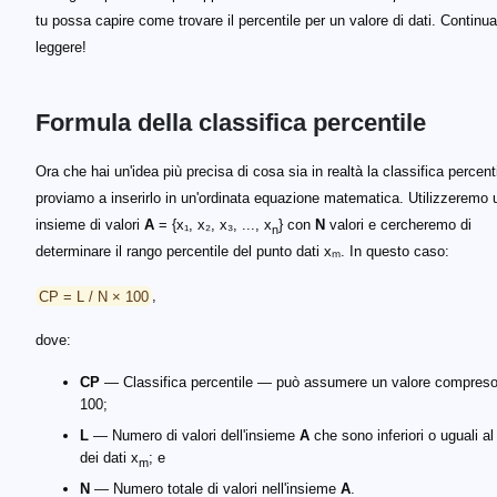
tu possa capire come trovare il percentile per un valore di dati. Continua
leggere!
Formula della classifica percentile
Ora che hai un'idea più precisa di cosa sia in realtà la classifica percenti
proviamo a inserirlo in un'ordinata equazione matematica. Utilizzeremo 
insieme di valori
A
= {x₁, x₂, x₃, ..., x
} con
N
valori e cercheremo di
n
determinare il rango percentile del punto dati xₘ. In questo caso:
CP = L / N × 100
,
dove:
CP
— Classifica percentile — può assumere un valore compreso 
100;
L
— Numero di valori dell'insieme
A
che sono inferiori o uguali al
dei dati x
; e
m
N
— Numero totale di valori nell'insieme
A
.