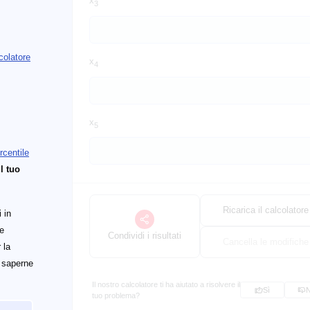
x
3
lcolatore
x
4
x
5
rcentile
il tuo
Ricarica il calcolatore
 in
le
Condividi i risultati
Cancella le modifiche
 la
r saperne
Il nostro calcolatore ti ha aiutato a risolvere il
Sì
tuo problema?