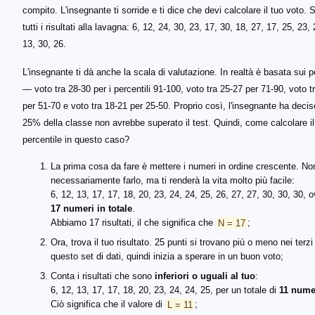
compito. L'insegnante ti sorride e ti dice che devi calcolare il tuo voto. 
tutti i risultati alla lavagna: 6, 12, 24, 30, 23, 17, 30, 18, 27, 17, 25, 23,
13, 30, 26.
L'insegnante ti dà anche la scala di valutazione. In realtà è basata sui pe
— voto tra 28-30 per i percentili 91-100, voto tra 25-27 per 71-90, voto t
per 51-70 e voto tra 18-21 per 25-50. Proprio così, l'insegnante ha decis
25% della classe non avrebbe superato il test. Quindi, come calcolare il
percentile in questo caso?
La prima cosa da fare è mettere i numeri in ordine crescente. No
necessariamente farlo, ma ti renderà la vita molto più facile:
6, 12, 13, 17, 17, 18, 20, 23, 24, 24, 25, 26, 27, 27, 30, 30, 30, 
17 numeri in totale
.
Abbiamo 17 risultati, il che significa che
N = 17
;
Ora, trova il tuo risultato. 25 punti si trovano più o meno nei terzi f
questo set di dati, quindi inizia a sperare in un buon voto;
Conta i risultati che sono
inferiori o uguali al tuo
:
6, 12, 13, 17, 17, 18, 20, 23, 24, 24, 25, per un totale di
11 nume
Ciò significa che il valore di
L = 11
;