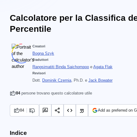
Calcolatore per la Classifica de
Percentile
Creatori
Bogna Szyk
Traduttori
Rangsimatiti Binda Saichompoo
e
Agata Flak
Revisori
Dott.
Dominik Czernia
, Ph.D.
e
Jack Bowater
84
persone trovano questo calcolatore utile
84
Add as preferred on 
Indice