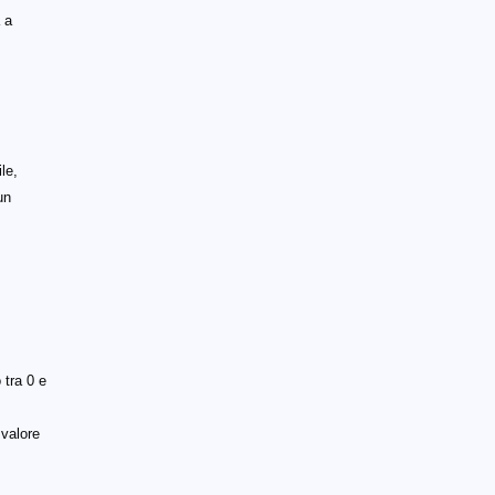
 a
le,
un
tra 0 e
 valore