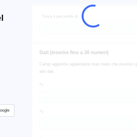
l
Trova il percentile di...
Dati (inserire fino a 30 numeri)
Campi aggiuntivi appariranno man mano che inserisci g
altri dati.
x
1
Google
x
2