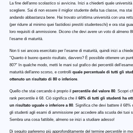
La fine dell'anno scolastico si avvicina. Inizi a chiederti quale università
scegliere. Sai di non essere il miglior studente della tua classe, ma stai
andando abbastanza bene. Hai trovato un'ottima università con una ret
(per ridurre al minimo quei fastidiosi prestiti studenteschi) e ora stai gu
loro requisiti di ammissione. Dicono che devi avere un voto di almeno 8
l’esame di maturità.
Non ti sei ancora esercitato per l’esame di maturità, quindi inizi a chied
"Quanto è buono questo risultato, davvero? È possibile ottenere un punt
80?" In qualche modo, metti le mani sul grafico dei percentili dell’esame
maturità dell'anno scorso, e controlli
quale percentuale di tutti gli stu
ottenuto un risultato di 80 o inferiore
.
Quello che stai cercando è proprio il
percentile del valore 80
. Scopri ch
rank percentile è 68. Ciò significa che il
68% di tutti gli studenti ha ot
un risultato uguale o inferiore a 80
. Significa che devi battere il 68% d
gli studenti agli esami di ammissione per accedere alla scuola dei tuoi s
Sembra una cosa fattibile, almeno se inizi a studiare adesso!
Di seguito parleremo più approfonditamente del termine
percentile
in mo