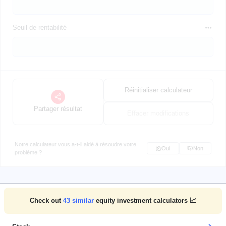
Seuil de rentabilité
Réinitialiser calculateur
Partager résultat
Effacer modifications
Notre calculateur vous a-t-il aidé à résoudre votre
Oui
Non
problème ?
Check out
43
similar
equity investment calculators 📈