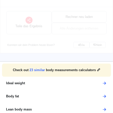
Rechner neu laden
Teile das Ergebnis
Alle Änderungen entfernen
Konnten wir dein Problem heute lösen?
Ja
Nein
Check out
23
similar
body measurements calculators 📏
Ideal weight
Body fat
Lean body mass