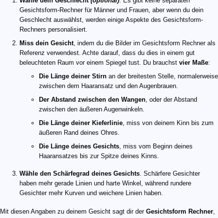
Wähle dein Geschlecht
(optional)
. Es gibt keine separaten
Gesichtsform-Rechner für Männer und Frauen, aber wenn du dein
Geschlecht auswählst, werden einige Aspekte des Gesichtsform-
Rechners personalisiert.
Miss dein Gesicht
, indem du die Bilder im Gesichtsform Rechner als
Referenz verwendest. Achte darauf, dass du dies in einem gut
beleuchteten Raum vor einem Spiegel tust. Du brauchst
vier Maße
:
Die Länge deiner Stirn
an der breitesten Stelle, normalerweise
zwischen dem Haaransatz und den Augenbrauen.
Der Abstand zwischen den Wangen
, oder der Abstand
zwischen den äußeren Augenwinkeln.
Die Länge deiner Kieferlinie
, miss von deinem Kinn bis zum
äußeren Rand deines Ohres.
Die Länge deines Gesichts
, miss vom Beginn deines
Haaransatzes bis zur Spitze deines Kinns.
Wähle den Schärfegrad deines Gesichts
. Schärfere Gesichter
haben mehr gerade Linien und harte Winkel, während rundere
Gesichter mehr Kurven und weichere Linien haben.
Mit diesen Angaben zu deinem Gesicht sagt dir der
Gesichtsform Rechner
,