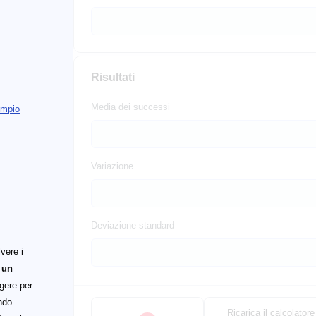
Risultati
Media dei successi
empio
Variazione
Deviazione standard
lvere i
 un
gere per
ndo
Ricarica il calcolatore