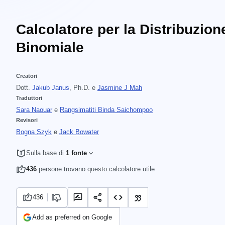
Calcolatore per la Distribuzion
Binomiale
Creatori
Dott.
Jakub Janus
, Ph.D.
e
Jasmine J Mah
Traduttori
Sara Naouar
e
Rangsimatiti Binda Saichompoo
Revisori
Bogna Szyk
e
Jack Bowater
Sulla base di
1 fonte
436
persone trovano questo calcolatore utile
436
Add as preferred on Google