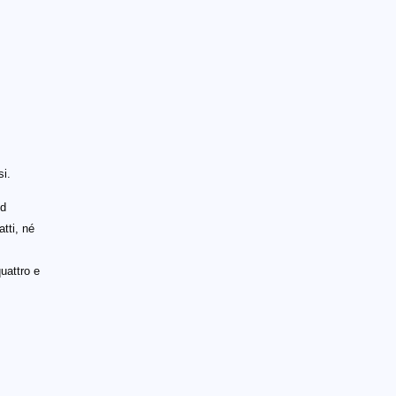
si.
Ad
tti, né
quattro e