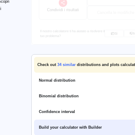
Scopri
i
Condividi i risultati
Cancella le modifiche
Il nostro calcolatore ti ha aiutato a risolvere il
Sì
tuo problema?
Check out
34
similar
distributions and plots calcula
Normal distribution
Binomial distribution
Confidence interval
Build your calculator with Builder