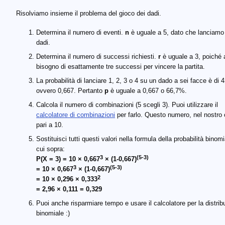
Risolviamo insieme il problema del gioco dei dadi.
Determina il numero di eventi.
n
è uguale a 5, dato che lanciamo
dadi.
Determina il numero di successi richiesti.
r
è uguale a 3, poiché
bisogno di esattamente tre successi per vincere la partita.
La probabilità di lanciare 1, 2, 3 o 4 su un dado a sei facce è di 4
ovvero 0,667. Pertanto
p
è uguale a 0,667 o 66,7%.
Calcola il numero di combinazioni (5 scegli 3). Puoi utilizzare il
calcolatore di combinazioni
per farlo. Questo numero, nel nostro 
pari a 10.
Sostituisci tutti questi valori nella formula della probabilità binomi
cui sopra:
3
(5-3)
P(X = 3) = 10 × 0,667
× (1-0,667)
3
(5-3)
= 10 × 0,667
× (1-0,667)
2
= 10 × 0,296 × 0,333
= 2,96 × 0,111 = 0,329
Puoi anche risparmiare tempo e usare il calcolatore per la distrib
binomiale :)