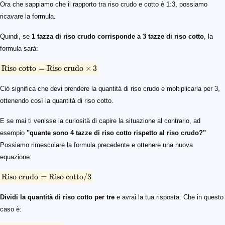
\text {Riso cotto} = \text {Riso crudo} × 3
\text {Riso crudo} = \text {Riso cotto} / 3
\text {Riso crudo} = 4 / 3
\text {Riso crudo} = 1,33\ \text {tazze}
Ora che sappiamo che il rapporto tra riso crudo e cotto è 1:3, possiamo
ricavare la formula.
Quindi, se
1 tazza di riso crudo corrisponde a 3 tazze di riso cotto
, la
formula sarà:
Riso cotto
=
Riso crudo
×
3
Ciò significa che devi prendere la quantità di riso crudo e moltiplicarla per 3,
ottenendo così la quantità di riso cotto.
E se mai ti venisse la curiosità di capire la situazione al contrario, ad
esempio
"quante sono 4 tazze di riso cotto rispetto al riso crudo?"
Possiamo rimescolare la formula precedente e ottenere una nuova
equazione:
Riso crudo
=
Riso cotto
/3
Dividi la quantità di riso cotto per tre
e avrai la tua risposta. Che in questo
caso è: