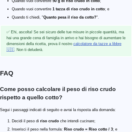
Quando vuoi convertire
50 g di riso crudo in cotto
;
Quando vuoi convertire
1 tazza di riso crudo in cotto
; e
Quando ti chiedi, "
Quanto pesa il riso da cotto?
".
✅ Ehi, ascolta! Se sei sicuro delle tue misure in piccole quantità, ma
hai una grande cena di famiglia in arrivo e hai bisogno di aumentare le
dimensioni della ricetta, prova il nostro
calcolatore da tazze a libbre
🇺🇸
. Non ti deluderà.
FAQ
Come posso calcolare il peso di riso crudo
rispetto a quello cotto?
Segui i passaggi indicati di seguito e avrai la risposta alla domanda:
Decidi il peso di
riso crudo
che intendi cucinare;
Inserisci il peso nella formula:
Riso crudo = Riso cotto / 3
; e