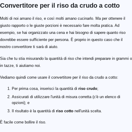
Convertitore per il riso da crudo a cotto
100 \text { g}
300 \text { g}
Molti di noi amano il riso, e così molti amano cucinarlo. Ma per ottenere il
giusto rapporto o le giuste porzioni è necessario fare molta pratica. Ad
esempio, se hai organizzato una cena e hai bisogno di sapere quanto riso
dovrebbe essere sufficiente per persona. È proprio in questo caso che il
nostro convertitore ti sarà di aiuto.
Sia che tu stia misurando la quantità di riso che intendi preparare in grammi o
in tazze, ti aiutiamo noi.
Vediamo quindi come usare il convertitore per il riso da crudo a cotto:
Per prima cosa, inserisci la quantità di
riso crudo
;
Assicurati di utilizzare l'unità di misura corretta (c'è un elenco di
opzioni); e
Il risultato è la quantità di
riso cotto
nell'unità scelta.
È facile come bollire il riso.