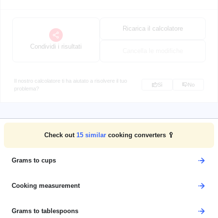
Ricarica il calcolatore
Condividi i risultati
Cancella le modifiche
Il nostro calcolatore ti ha aiutato a risolvere il tuo
Sì
No
problema?
Check out
15
similar
cooking converters 🥄
Grams to cups
Cooking measurement
Grams to tablespoons