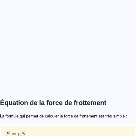
Équation de la force de frottement
F = \mu N
F
μ
N
La formule qui permet de calculer la force de frottement est très simple :
=
F
μ
N