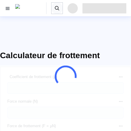
Calculateur de frottement
Coefficient de frottement (μ)
Force normale (N)
Force de frottement (F = μN)