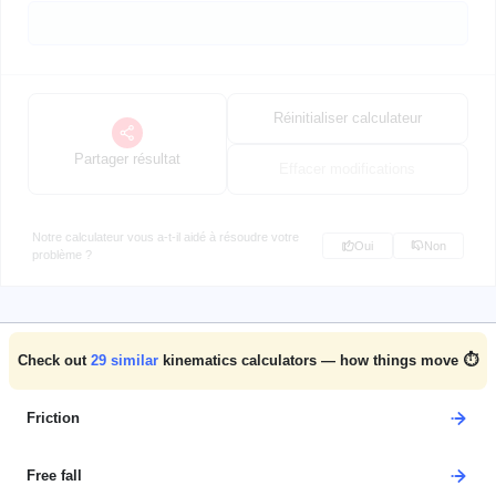
Réinitialiser calculateur
Partager résultat
Effacer modifications
Notre calculateur vous a-t-il aidé à résoudre votre
Oui
Non
problème ?
Check out
29
similar
kinematics calculators — how things move ⏱️
Friction
Free fall