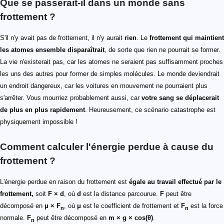
Que se passerait-il dans un monde sans
frottement ?
S'il n'y avait pas de frottement, il n'y aurait
rien
. Le
frottement qui maintient
les atomes ensemble disparaîtrait
, de sorte que rien ne pourrait se former.
La vie n'existerait pas, car les atomes ne seraient pas suffisamment proches
les uns des autres pour former de simples molécules. Le monde deviendrait
un endroit dangereux, car les voitures en mouvement ne pourraient plus
s'arrêter. Vous mourriez probablement aussi, car
votre sang se déplacerait
de plus en plus rapidement
. Heureusement, ce scénario catastrophe est
physiquement impossible !
Comment calculer l'énergie perdue à cause du
frottement ?
L'énergie perdue en raison du frottement est
égale au travail effectué par le
frottement,
soit
F × d
, où
d
est la distance parcourue.
F
peut être
décomposé en
μ × F
, où
μ
est le coefficient de frottement et
F
est la force
n
n
normale.
F
peut être décomposé en
m × g × cos(θ)
.
n