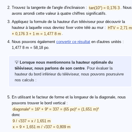
Trouvez la tangente de l'angle d'inclinaison :
tan(10°) = 0,176 3
. Nous
avons arrondi cette valeur à quatre chiffres significatifs.
Appliquez la formule de la hauteur d'un téléviseur pour découvrir la
hauteur à laquelle vous devriez fixer votre télé au mur :
HTV = 2,71 m
× 0,176 3 + 1 m = 1,477 8 m
.
Nous pouvons également
convertir ce résultat
en d'autres unités :
1,477 8 m = 58,18 po.
💡
Lorsque nous mentionnons la hauteur optimale du
téléviseur, nous parlons de son centre
. Pour évaluer la
hauteur du bord inférieur du téléviseur, nous pouvons poursuivre
nos calculs :
En utilisant le facteur de forme et la longueur de la diagonale, nous
pouvons trouver le bord vertical :
diagonale² = 16² + 9² = 337 = (65 po)² = (1,651 m)²
donc
9 / √337 = x / 1,651 m
x = 9 × 1,651 m / √337 = 0,809 m