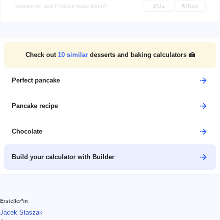
Konnten wir dein Problem heute lösen?
Ja
Nein
Check out
10
similar
desserts and baking calculators 🍰
Perfect pancake
Pancake recipe
Chocolate
Build your calculator with Builder
Ersteller*in
Jacek Staszak