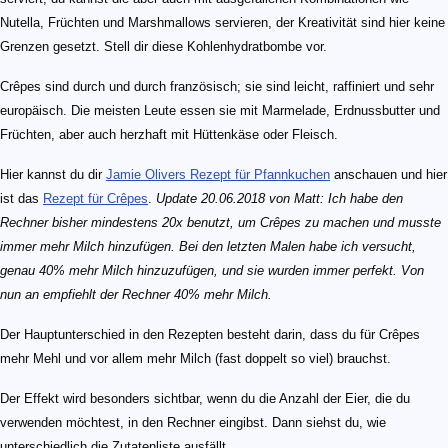
Nutella, Früchten und Marshmallows servieren, der Kreativität sind hier keine
Grenzen gesetzt. Stell dir diese Kohlenhydratbombe vor.
Crêpes sind durch und durch französisch; sie sind leicht, raffiniert und sehr
europäisch. Die meisten Leute essen sie mit Marmelade, Erdnussbutter und
Früchten, aber auch herzhaft mit Hüttenkäse oder Fleisch.
Hier kannst du dir
Jamie Olivers Rezept für Pfannkuchen
anschauen und hier
ist das
Rezept für Crêpes
.
Update 20.06.2018 von Matt: Ich habe den
Rechner bisher mindestens 20x benutzt, um Crêpes zu machen und musste
immer mehr Milch hinzufügen. Bei den letzten Malen habe ich versucht,
genau 40% mehr Milch hinzuzufügen, und sie wurden immer perfekt. Von
nun an empfiehlt der Rechner 40% mehr Milch.
Der Hauptunterschied in den Rezepten besteht darin, dass du für Crêpes
mehr Mehl und vor allem mehr Milch (fast doppelt so viel) brauchst.
Der Effekt wird besonders sichtbar, wenn du die Anzahl der Eier, die du
verwenden möchtest, in den Rechner eingibst. Dann siehst du, wie
unterschiedlich die Zutatenliste ausfällt.