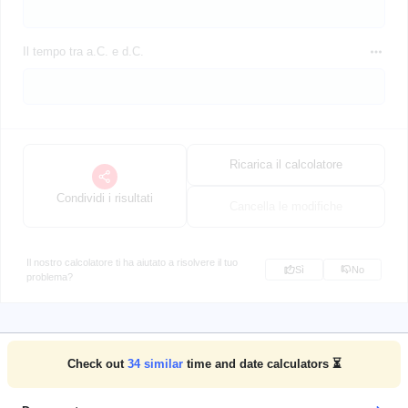
Il tempo tra a.C. e d.C.
Ricarica il calcolatore
Condividi i risultati
Cancella le modifiche
Il nostro calcolatore ti ha aiutato a risolvere il tuo
Sì
No
problema?
Check out
34
similar
time and date calculators ⏳