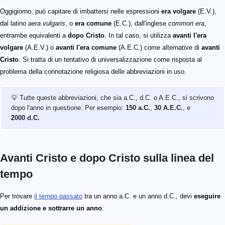
Oggigiorno, può capitare di imbattersi nelle espressioni
era volgare
(E.V.),
dal latino
aera vulgaris
, o
era comune
(E.C.), dall'inglese
common era
,
entrambe equivalenti a
dopo Cristo
. In tal caso, si utilizza
avanti l'era
volgare
(A.E.V.) o
avanti l'era comune
(A.E.C.) come alternative di
avanti
Cristo
. Si tratta di un tentativo di universalizzazione come risposta al
problema della connotazione religiosa delle abbreviazioni in uso.
💡 Tutte queste abbreviazioni, che sia a.C., d.C. o A.E.C., si scrivono
dopo l'anno in questione. Per esempio:
150 a.C.
,
30 A.E.C.
, e
2000 d.C.
Avanti Cristo e dopo Cristo sulla linea del
tempo
Per trovare
il tempo passato
tra un anno a.C. e un anno d.C., devi
eseguire
un addizione e sottrarre un anno
: