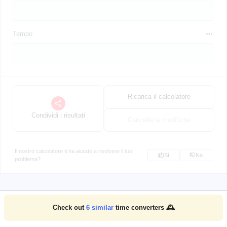
Tempo
Ricarica il calcolatore
Condividi i risultati
Cancella le modifiche
Il nostro calcolatore ti ha aiutato a risolvere il tuo
Sì
No
problema?
Check out
6
similar
time converters 🕰️