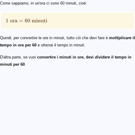
1\ \text{ora} = 60 \ \text{minuti}
Come sappiamo, in un'ora ci sono 60 minuti, cioè:
1
ora
=
60
minuti
Quindi, per convertire le ore in minuti, tutto ciò che devi fare è
moltiplicare
il
tempo in ore per 60
e otterrai il tempo in minuti.
D'altra parte, se vuoi
convertire i minuti in ore, devi
dividere
il tempo in
minuti per 60
.