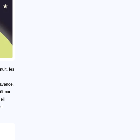
uit, les
 avance.
ôt par
eil
il