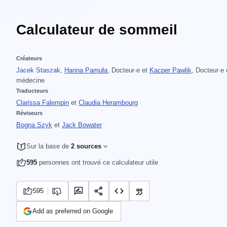
Calculateur de sommeil
Créateurs
Jacek Staszak
,
Hanna Pamuła
, Docteur·e
et
Kacper Pawlik
, Docteur·e
médecine
Traducteurs
Clarissa Falempin
et
Claudia Herambourg
Réviseurs
Bogna Szyk
et
Jack Bowater
Sur la base de
2 sources
595
personnes ont trouvé ce calculateur utile
595
Add as preferred on Google