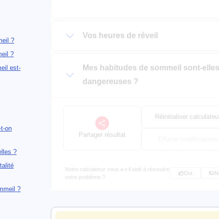
Vos heures de réveil
eil ?
eil ?
Mes habitudes de sommeil sont-elle
eil est-
dangereuses ?
Réinitialiser calculateu
t-on
Partager résultat
Effacer modifications
lles ?
alité
Notre calculateur vous a-t-il aidé à résoudre
Oui
N
votre problème ?
ommeil ?