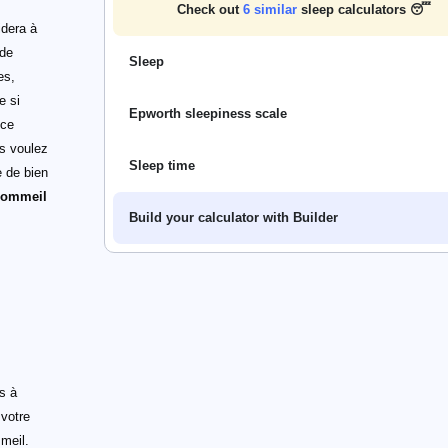
Check out
6
similar
sleep calculators 😴
idera à
 de
Sleep
es,
e si
Epworth sleepiness scale
 ce
us voulez
Sleep time
e de bien
 sommeil
Build your calculator with Builder
s à
 votre
meil.