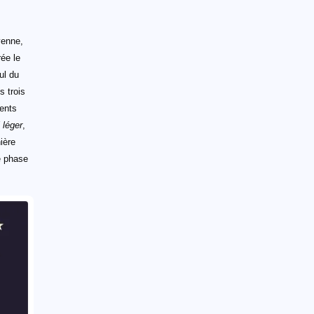
yenne,
ée le
ul du
s trois
ents
 léger
,
ière
re phase