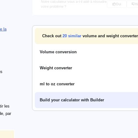
Notre calculateur vous a-t-il aidé à résoudre
Oui
N
votre problème ?
e la
Check out
20
similar
volume and weight converter
Volume conversion
Weight converter
us
ml to oz converter
Build your calculator with Builder
ir les
de, par