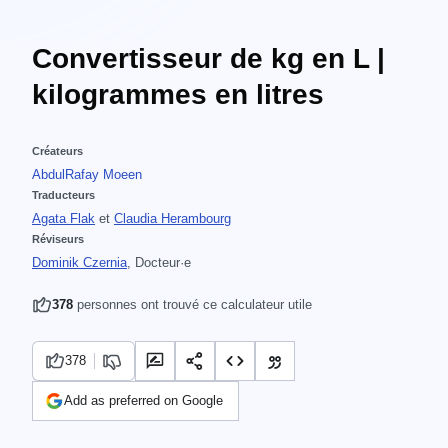
Convertisseur de kg en L |
kilogrammes en litres
Créateurs
AbdulRafay Moeen
Traducteurs
Agata Flak
et
Claudia Herambourg
Réviseurs
Dominik Czernia
, Docteur·e
378
personnes ont trouvé ce calculateur utile
378
Add as preferred on Google