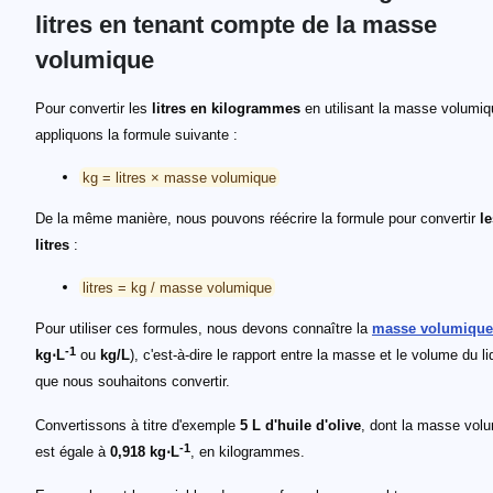
litres en tenant compte de la masse
volumique
Pour convertir les
litres en kilogrammes
en utilisant la masse volumiq
appliquons la formule suivante :
kg = litres × masse volumique
De la même manière, nous pouvons réécrire la formule pour convertir
l
litres
:
litres = kg / masse volumique
Pour utiliser ces formules, nous devons connaître la
masse volumique
-1
kg⋅L
ou
kg/L
), c'est-à-dire le rapport entre la masse et le volume du li
que nous souhaitons convertir.
Convertissons à titre d'exemple
5 L d'huile d'olive
, dont la masse vol
-1
est égale à
0,918 kg⋅L
, en kilogrammes.