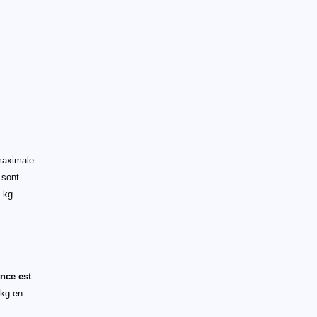
s
maximale
 sont
1 kg
nce est
 kg en