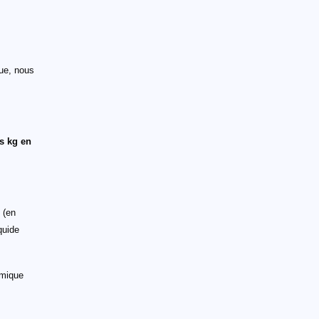
ue, nous
es kg en
(en
quide
umique