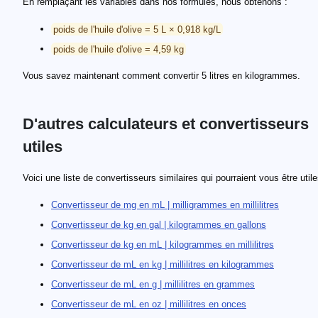
En remplaçant les variables dans nos formules, nous obtenons :
poids de l'huile d'olive = 5 L × 0,918 kg/L
poids de l'huile d'olive = 4,59 kg
Vous savez maintenant comment convertir 5 litres en kilogrammes.
D'autres calculateurs et convertisseurs
utiles
Voici une liste de convertisseurs similaires qui pourraient vous être utile
Convertisseur de mg en mL | milligrammes en millilitres
Convertisseur de kg en gal | kilogrammes en gallons
Convertisseur de kg en mL | kilogrammes en millilitres
Convertisseur de mL en kg | millilitres en kilogrammes
Convertisseur de mL en g | millilitres en grammes
Convertisseur de mL en oz | millilitres en onces