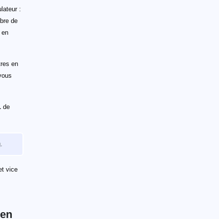
lateur :
mbre de
 en
tres en
 vous
L
de
.
et vice
 en